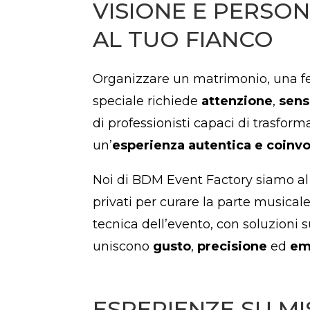
VISIONE E PERSON
AL TUO FIANCO
Organizzare un matrimonio, una fe
speciale richiede
attenzione
,
sensi
di professionisti capaci di trasform
un’
esperienza autentica e coinv
Noi di BDM Event Factory siamo al f
privati per curare la parte musical
tecnica dell’evento, con soluzioni 
uniscono
gusto
,
precisione
ed
em
ESPERIENZE SU MI