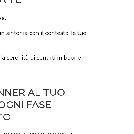
za.
 sintonia con il contesto, le tue
e la serenità di sentirti in buone
NNER AL TUO
 OGNI FASE
TO
rare con attenzione e misura,