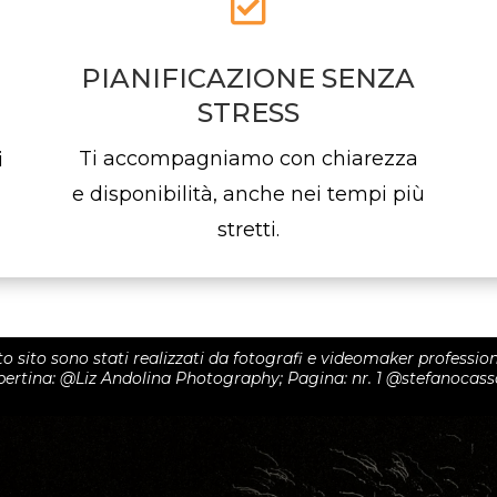

PIANIFICAZIONE SENZA
STRESS
Ti accompagniamo con chiarezza
i
e disponibilità, anche nei tempi più
stretti.
 sito sono stati realizzati da fotografi e videomaker professionisti
pertina: @Liz Andolina Photography; Pagina: nr. 1 @stefanoca