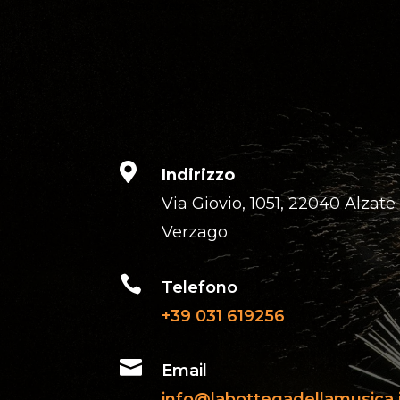
Photo Credits:

Indirizzo
Via Giovio, 1051, 22040 Alzate
Verzago

Telefono
+39 031 619256

Email
info@labottegadellamusica.