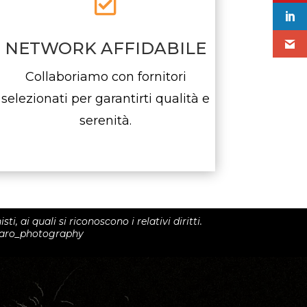

NETWORK AFFIDABILE
Collaboriamo con fornitori
selezionati per garantirti qualità e
serenità.
, ai quali si riconoscono i relativi diritti.
ssaro_photography