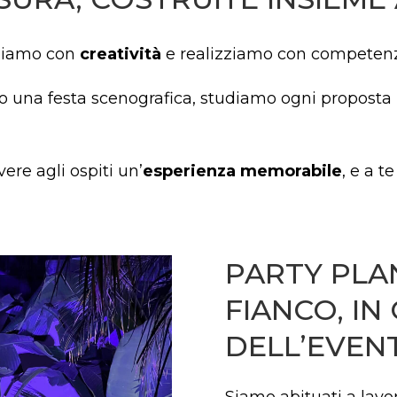
oniamo con
creatività
e realizziamo con competen
 una festa scenografica, studiamo ogni proposta in
vere agli ospiti un’
esperienza memorabile
, e a t
PARTY PLA
FIANCO, IN
DELL’EVEN
Siamo abituati a lavo