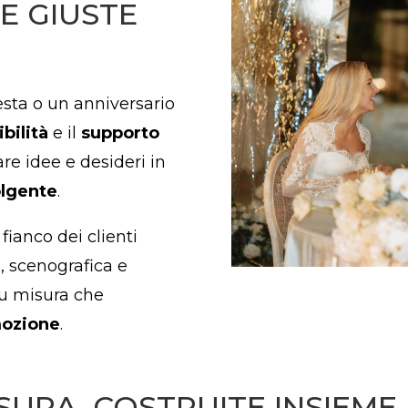
E GIUSTE
sta o un anniversario
bilità
e il
supporto
are idee e desideri in
olgente
.
ianco dei clienti
e, scenografica e
su misura che
ozione
.
SURA, COSTRUITE INSIEME 