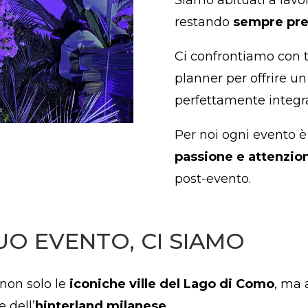
restando
sempre pre
Ci confrontiamo con te
planner per offrire un
perfettamente integra
Per noi ogni evento è
passione e attenzion
post-evento.
UO EVENTO, CI SIAMO
 non solo le
iconiche ville del Lago di Como
, ma 
 dell’
hinterland milanese
.