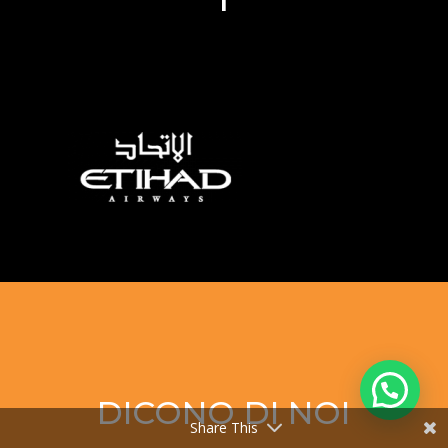
DICONO DI NOI
Share This