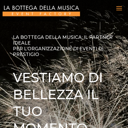
LA BOTTEGA DELLA MUSICA: IL PARTNER
IDEALE
PER L’ORGANIZZAZIONE DI EVENTI DI
PRESTIGIO
VESTIAMO DI
BELLEZZA IL
TUO