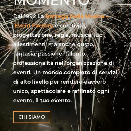
MOMENTO
Dal 1992
La
B
ottega Della Musica –
Event Factory
è creatività,
progettazione, regia, musica, luci,
allestimenti, ma anche gusto,
fantasia, passione, talento,
professionalità nell’organizzazione di
eventi. Un
mondo completo di servizi
di alto livello
per rendere davvero
unico, spettacolare e raffinato ogni
evento,
il tuo evento
.
CHI SIAMO