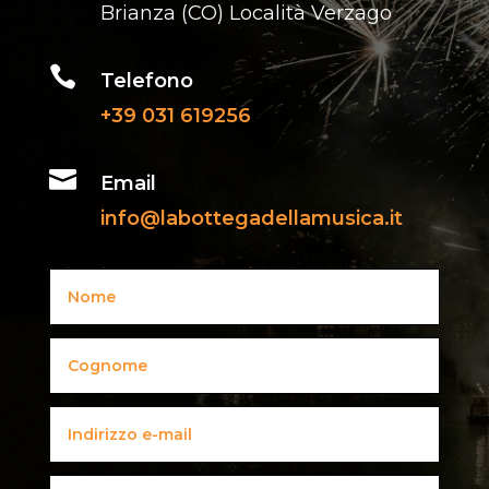
Brianza (CO) Località Verzago

Telefono
+39 031 619256

Email
info@labottegadellamusica.it