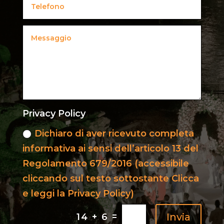
Privacy Policy
Dichiaro di aver ricevuto completa
informativa ai sensi dell’articolo 13 del
Regolamento 679/2016 (accessibile
cliccando sul testo sottostante Clicca
e leggi la Privacy Policy)
=
Invia
14 + 6