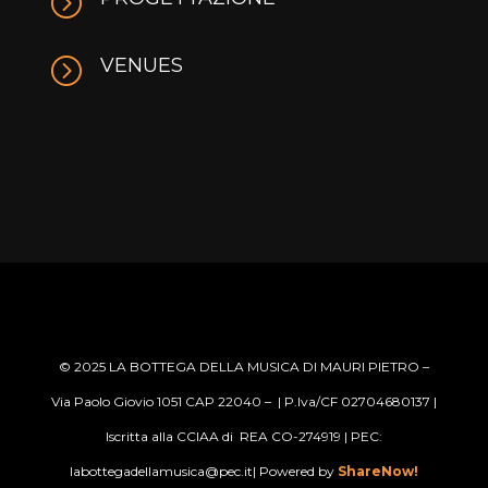
=
=
VENUES
© 2025
LA BOTTEGA DELLA MUSICA DI MAURI PIETRO –
Via Paolo Giovio 1051 CAP 22040 –
| P.Iva/CF 02704680137 |
Iscritta alla CCIAA di REA CO-274919 | PEC:
labottegadellamusica@pec.it
| Powered by
ShareNow!