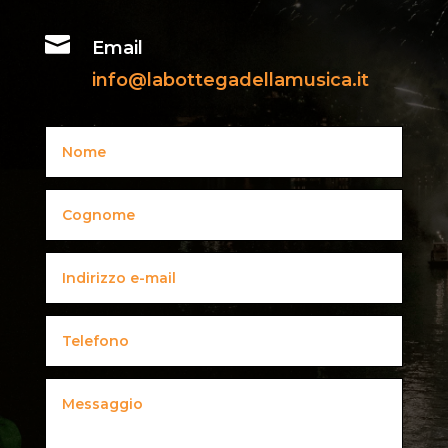

Email
info@labottegadellamusica.it